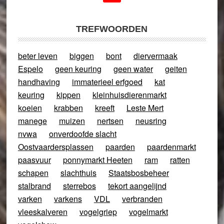
TREFWOORDEN
beter leven
biggen
bont
diervermaak
Espelo
geen keuring
geen water
geiten
handhaving
immaterieel erfgoed
kat
keuring
kippen
kleinhuisdierenmarkt
koeien
krabben
kreeft
Leste Mert
manege
muizen
nertsen
neusring
nvwa
onverdoofde slacht
Oostvaardersplassen
paarden
paardenmarkt
paasvuur
ponnymarkt Heeten
ram
ratten
schapen
slachthuis
Staatsbosbeheer
stalbrand
sterrebos
tekort aangelijnd
varken
varkens
VDL
verbranden
vleeskalveren
vogelgriep
vogelmarkt