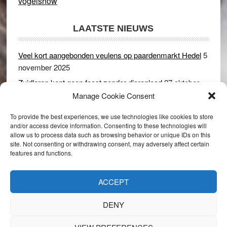
vogelshow
LAATSTE NIEUWS
Veel kort aangebonden veulens op paardenmarkt Hedel
5
november 2025
Zuidlaren kent geen feest zonder dierenleed
27 oktober
2025
Manage Cookie Consent
Ruim 150 koeien kwamen in gevaar bij stalbrand in
To provide the best experiences, we use technologies like cookies to store
Rijswijk (Gld)
2 december 2024
and/or access device information. Consenting to these technologies will
allow us to process data such as browsing behavior or unique IDs on this
Dikbillen sieren de troon op schaamteloos Leste Merte in
site. Not consenting or withdrawing consent, may adversely affect certain
Druten
8 november 2024
features and functions.
Onder genot van een biertje genieten van het paardenleed
in Hedel
5 november 2024
ACCEPT
DENY