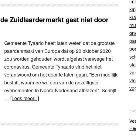
im
ki
kr
 de Zuidlaardermarkt gaat niet door
mu
on
pa
Gemeente Tyaarlo heeft laten weten dat de grootste
po
paardenmarkt van Europa dat op 20 oktober 2020
sc
zou worden gehouden wordt afgelast vanwege het
sta
coronavirus. Gemeente Tynaarlo vind het niet
va
verantwoord om het door te laten gaan. "Een moeilijk
vl
besluit, waarmee we één van de gezelligste
vo
evenementen in Noord-Nederland afblazen". Schrijft
…
[Lees meer...]
Vee
He