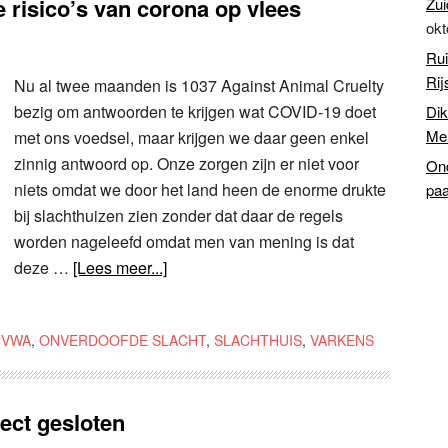
e risico’s van corona op vlees
Zui
okt
Rui
Rij
Nu al twee maanden is 1037 Against Animal Cruelty
bezig om antwoorden te krijgen wat COVID-19 doet
Dik
Mer
met ons voedsel, maar krijgen we daar geen enkel
zinnig antwoord op. Onze zorgen zijn er niet voor
Ond
niets omdat we door het land heen de enorme drukte
paa
bij slachthuizen zien zonder dat daar de regels
worden nageleefd omdat men van mening is dat
deze …
[Lees meer...]
NVWA
,
ONVERDOOFDE SLACHT
,
SLACHTHUIS
,
VARKENS
rect gesloten