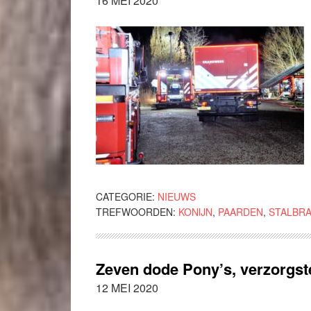
16 MEI 2020
CATEGORIE:
NIEUWS
TREFWOORDEN:
KONIJN
,
PAARDEN
,
STALBR
Zeven dode Pony’s, verzorgste
12 MEI 2020