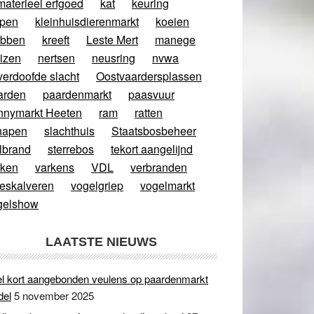
materieel erfgoed
kat
keuring
ppen
kleinhuisdierenmarkt
koeien
abben
kreeft
Leste Mert
manege
izen
nertsen
neusring
nvwa
verdoofde slacht
Oostvaardersplassen
arden
paardenmarkt
paasvuur
nnymarkt Heeten
ram
ratten
hapen
slachthuis
Staatsbosbeheer
lbrand
sterrebos
tekort aangelijnd
rken
varkens
VDL
verbranden
eeskalveren
vogelgriep
vogelmarkt
gelshow
LAATSTE NIEUWS
l kort aangebonden veulens op paardenmarkt
del
5 november 2025