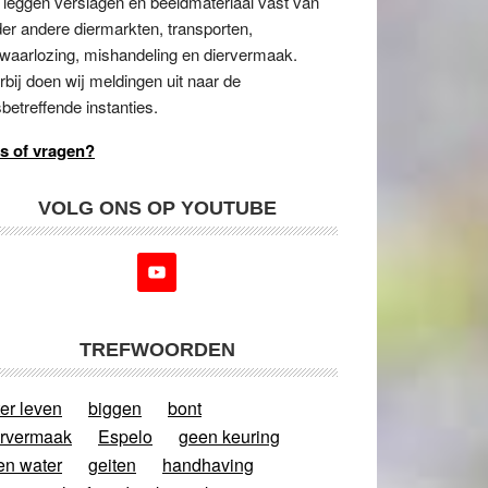
 leggen verslagen en beeldmateriaal vast van
er andere diermarkten, transporten,
waarlozing, mishandeling en diervermaak.
rbij doen wij meldingen uit naar de
betreffende instanties.
s of vragen?
VOLG ONS OP YOUTUBE
TREFWOORDEN
er leven
biggen
bont
ervermaak
Espelo
geen keuring
en water
geiten
handhaving