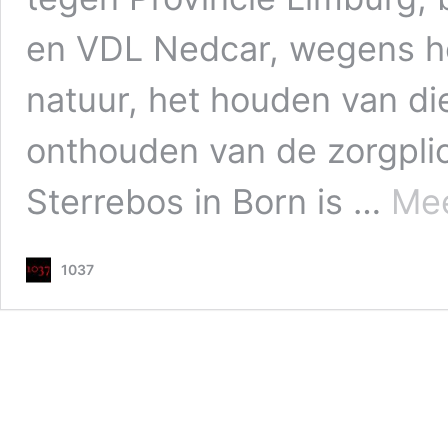
en VDL Nedcar, wegens he
natuur, het houden van d
onthouden van de zorgpli
Sterrebos in Born is …
Mee
1037